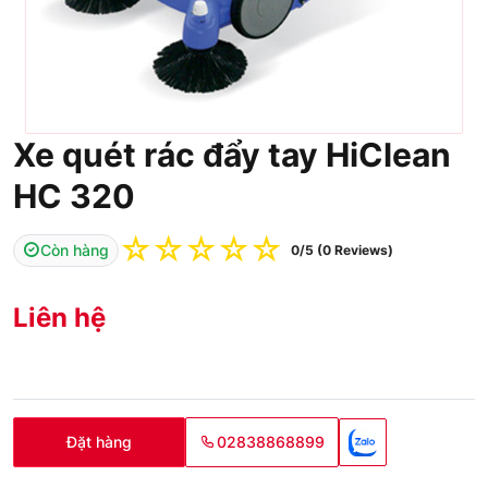
Xe quét rác đẩy tay HiClean
HC 320
☆
☆
☆
☆
☆
Còn hàng
0/5 (0 Reviews)
Liên hệ
Đặt hàng
02838868899