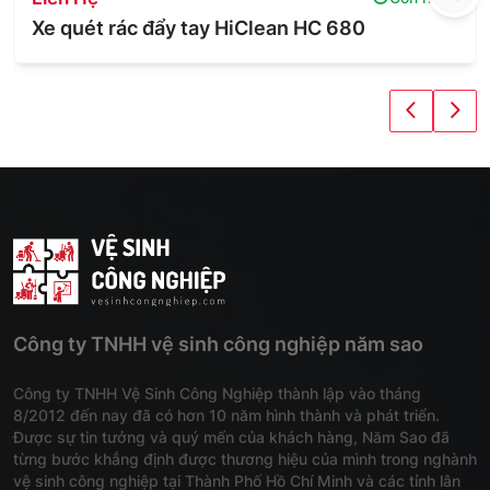
Xe quét rác đẩy tay HiClean HC 680
Công ty TNHH vệ sinh công nghiệp năm sao
Công ty TNHH Vệ Sinh Công Nghiệp thành lập vào tháng
8/2012 đến nay đã có hơn 10 năm hình thành và phát triển.
Được sự tin tưởng và quý mến của khách hàng, Năm Sao đã
từng bước khẳng định được thương hiệu của mình trong nghành
vệ sinh công nghiệp tại Thành Phố Hồ Chí Minh và các tỉnh lân