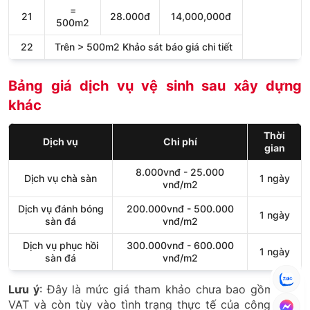
=
21
28.000đ
14,000,000đ
500m2
22
Trên > 500m2 Khảo sát báo giá chi tiết
Bảng giá dịch vụ vệ sinh sau xây dựng
khác
Thời
Dịch vụ
Chi phí
gian
8.000vnđ - 25.000
Dịch vụ chà sàn
1 ngày
vnđ/m2
Dịch vụ đánh bóng
200.000vnđ - 500.000
1 ngày
sàn đá
vnđ/m2
Dịch vụ phục hồi
300.000vnđ - 600.000
1 ngày
sàn đá
vnđ/m2
Lưu ý
: Đây là mức giá tham khảo chưa bao gồm thuế
VAT và còn tùy vào tình trạng thực tế của công trình.