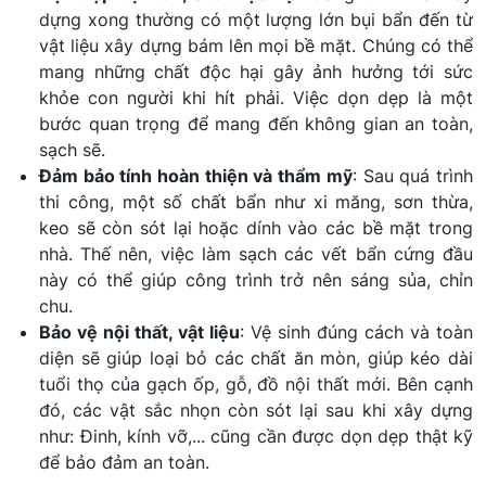
dựng xong thường có một lượng lớn bụi bẩn đến từ
vật liệu xây dựng bám lên mọi bề mặt. Chúng có thể
mang những chất độc hại gây ảnh hưởng tới sức
khỏe con người khi hít phải. Việc dọn dẹp là một
bước quan trọng để mang đến không gian an toàn,
sạch sẽ.
Đảm bảo tính hoàn thiện và thẩm mỹ
: Sau quá trình
thi công, một số chất bẩn như xi măng, sơn thừa,
keo sẽ còn sót lại hoặc dính vào các bề mặt trong
nhà. Thế nên, việc làm sạch các vết bẩn cứng đầu
này có thể giúp công trình trở nên sáng sủa, chỉn
chu.
Bảo vệ nội thất, vật liệu
: Vệ sinh đúng cách và toàn
diện sẽ giúp loại bỏ các chất ăn mòn, giúp kéo dài
tuổi thọ của gạch ốp, gỗ, đồ nội thất mới. Bên cạnh
đó, các vật sắc nhọn còn sót lại sau khi xây dựng
như: Đinh, kính vỡ,... cũng cần được dọn dẹp thật kỹ
để bảo đảm an toàn.