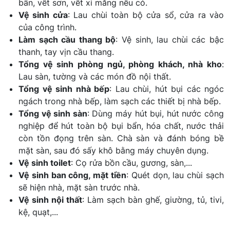
bẩn, vết sơn, vết xi măng nếu có.
Vệ sinh cửa
: Lau chùi toàn bộ cửa sổ, cửa ra vào
của công trình.
Làm sạch cầu thang bộ
: Vệ sinh, lau chùi các bậc
thanh, tay vịn cầu thang.
Tổng vệ sinh phòng ngủ, phòng khách, nhà kho
:
Lau sàn, tường và các món đồ nội thất.
Tổng vệ sinh nhà bếp
: Lau chùi, hút bụi các ngóc
ngách trong nhà bếp, làm sạch các thiết bị nhà bếp.
Tổng vệ sinh sàn
: Dùng máy hút bụi, hút nước công
nghiệp để hút toàn bộ bụi bẩn, hóa chất, nước thải
còn tồn đọng trên sàn. Chà sàn và đánh bóng bề
mặt sàn, sau đó sấy khô bằng máy chuyên dụng.
Vệ sinh toilet
: Cọ rửa bồn cầu, gương, sàn,...
Vệ sinh ban công, mặt tiền
: Quét dọn, lau chùi sạch
sẽ hiện nhà, mặt sàn trước nhà.
Vệ sinh nội thất
: Làm sạch bàn ghế, giường, tủ, tivi,
kệ, quạt,...