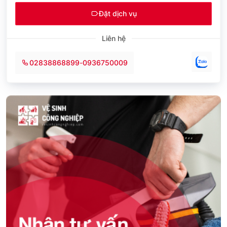
Đặt dịch vụ
Liên hệ
02838868899
-
0936750009