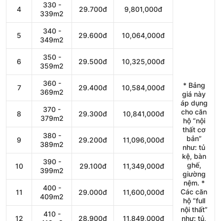
330 -
4
29.700đ
9,801,000đ
339m2
340 -
5
29.600đ
10,064,000đ
349m2
350 -
6
29.500đ
10,325,000đ
359m2
360 -
* Bảng
7
29.400đ
10,584,000đ
369m2
giá này
áp dụng
370 -
cho căn
8
29.300đ
10,841,000đ
379m2
hộ “nội
thất cơ
380 -
bản”
9
29.200đ
11,096,000đ
389m2
như: tủ
kệ, bàn
390 -
ghế,
10
29.100đ
11,349,000đ
399m2
giường
nệm. *
400 -
Các căn
11
29.000đ
11,600,000đ
409m2
hộ “full
nội thất”
410 -
12
28.900đ
11,849,000đ
như: tủ,