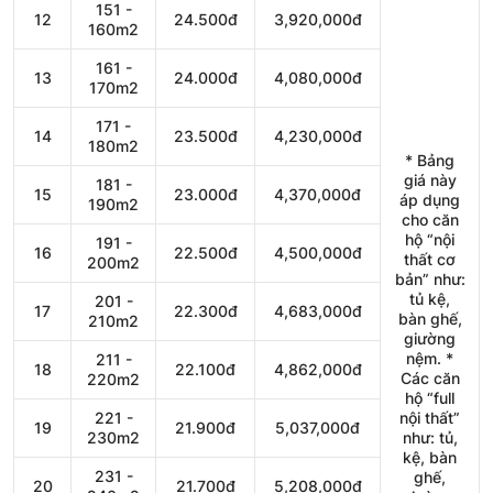
151 -
12
24.500đ
3,920,000đ
160m2
161 -
13
24.000đ
4,080,000đ
170m2
171 -
14
23.500đ
4,230,000đ
180m2
* Bảng
giá này
181 -
15
23.000đ
4,370,000đ
áp dụng
190m2
cho căn
hộ “nội
191 -
16
22.500đ
4,500,000đ
thất cơ
200m2
bản” như:
tủ kệ,
201 -
17
22.300đ
4,683,000đ
bàn ghế,
210m2
giường
nệm. *
211 -
18
22.100đ
4,862,000đ
Các căn
220m2
hộ “full
221 -
nội thất”
19
21.900đ
5,037,000đ
230m2
như: tủ,
kệ, bàn
231 -
ghế,
20
21.700đ
5,208,000đ