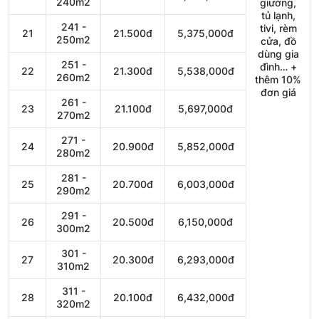
240m2
giường,
tủ lạnh,
241 -
tivi, rèm
21
21.500đ
5,375,000đ
250m2
cửa, đồ
dùng gia
251 -
đình… +
22
21.300đ
5,538,000đ
260m2
thêm 10%
đơn giá
261 -
23
21.100đ
5,697,000đ
270m2
271 -
24
20.900đ
5,852,000đ
280m2
281 -
25
20.700đ
6,003,000đ
290m2
291 -
26
20.500đ
6,150,000đ
300m2
301 -
27
20.300đ
6,293,000đ
310m2
311 -
28
20.100đ
6,432,000đ
320m2