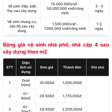
15.000.000vnđ -
Vệ sinh Villa, biệt
3 - 5
50.000.000 vnđ/công
thự sau xây dựng
ngày
trình
Vệ sinh chung cư,
1.500.000vnđ -
1-2
căn hộ sau xây
7.000.000 vnđ/công trình
ngày
dựng
Bảng giá vệ sinh nhà phố, nhà cấp 4 sau
xây dựng theo m2
Diện
STT
tích sử
Đơn giá
Thành tiền
Ghi chú
dụng
Dưới
1
30.000đ
1,500,000đ
50m2
51-
2
29.500đ
1,770,000đ
60m2
61-
3
29.000đ
2,030,000đ
70m2