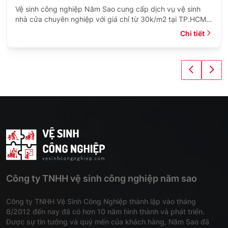
Vệ sinh công nghiệp Năm Sao cung cấp dịch vụ vệ sinh
nhà cửa chuyên nghiệp với giá chỉ từ 30k/m2 tại TP.HCM.
Xem ngay bảng giá trọn gói và theo giờ.
Chi tiết
Công ty TNHH vệ sinh công nghiệp năm sao
Công ty TNHH Vệ Sinh Công Nghiệp thành lập vào tháng
8/2012 đến nay đã có hơn 10 năm hình thành và phát triển.
Được sự tin tưởng và quý mến của khách hàng, Năm Sao đã