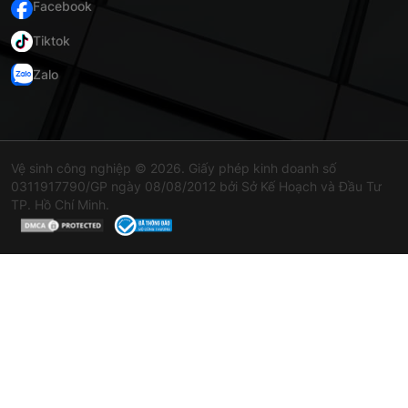
Facebook
Tiktok
Zalo
Vệ sinh công nghiệp © 2026. Giấy phép kinh doanh số
0311917790/GP ngày 08/08/2012 bởi Sở Kế Hoạch và Đầu Tư
TP. Hồ Chí Minh.