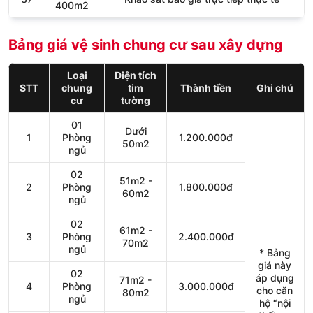
400m2
Bảng giá vệ sinh chung cư sau xây dựng
Loại
Diện tích
STT
chung
tim
Thành tiền
Ghi chú
cư
tường
01
Dưới
1
Phòng
1.200.000đ
50m2
ngủ
02
51m2 -
2
Phòng
1.800.000đ
60m2
ngủ
02
61m2 -
3
Phòng
2.400.000đ
70m2
ngủ
* Bảng
giá này
02
áp dụng
71m2 -
4
Phòng
3.000.000đ
cho căn
80m2
ngủ
hộ “nội