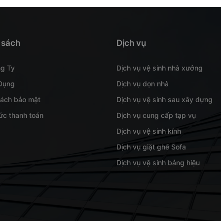
 sách
Dịch vụ
ng Ty
Dịch vụ vệ sinh nhà xưởng
Dụng
Dịch vụ dọn nhà
sách bảo mật
Dịch vụ vệ sinh sau xây dựng
ức thanh toán
Dịch vụ cung cấp tạp vụ
Dịch vụ vệ sinh kính
Dịch vụ giặt ghế Sofa
Dịch vụ vệ sinh bảng hiệu