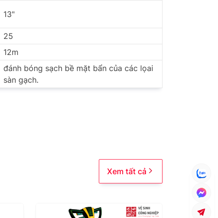
13"
25
12m
đánh bóng sạch bề mặt bẩn của các lọai
sàn gạch.
Xem tất cả