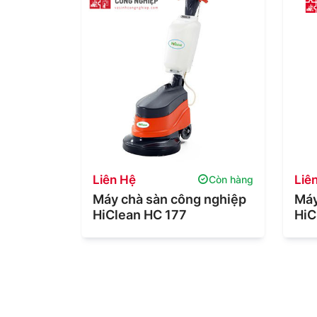
Liên Hệ
Liê
Còn hàng
Còn hàng
Clean
Máy chà sàn công nghiệp
Máy
HiClean HC 177
HiC