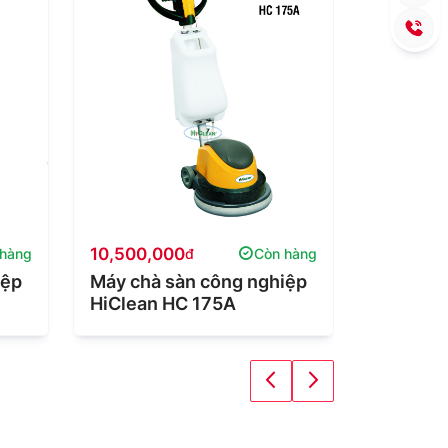
10,500,000
10,500,
 hàng
đ
Còn hàng
iệp
Máy chà sàn công nghiệp
Máy chà
HiClean HC 175A
HiClean