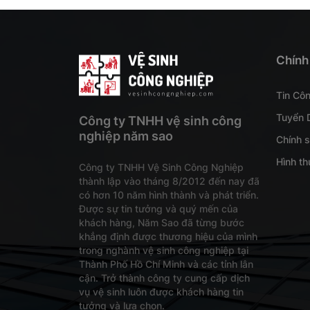
Chính
Tin Cô
Tuyển 
Công ty TNHH vệ sinh công
nghiệp năm sao
Chính 
Hình th
Công ty TNHH Vệ Sinh Công Nghiệp
thành lập vào tháng 8/2012 đến nay đã
có hơn 10 năm hình thành và phát triển.
Được sự tin tưởng và quý mến của
khách hàng, Năm Sao đã từng bước
khẳng định được thương hiệu của mình
trong nghành vệ sinh công nghiệp tại
Thành Phố Hồ Chí Minh và các tỉnh lân
cận. Trở thành công ty cung cấp dịch
vụ vệ sinh luôn được khách hàng tin
tưởng và lựa chọn.