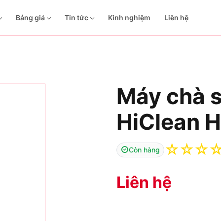
Bảng giá
Tin tức
Kinh nghiệm
Liên hệ
Máy chà 
HiClean 
☆
☆
☆
Còn hàng
Liên hệ