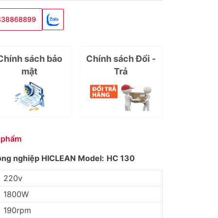
838868899
Chính sách bảo
Chính sách Đổi -
mật
Trả
 phẩm
ông nghiệp HICLEAN
Model:
HC 130
220v
1800W
190rpm