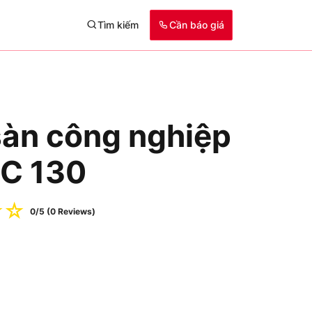
Tìm kiếm
Cần báo giá
sàn công nghiệp
HC 130
☆
☆
0/5 (0 Reviews)