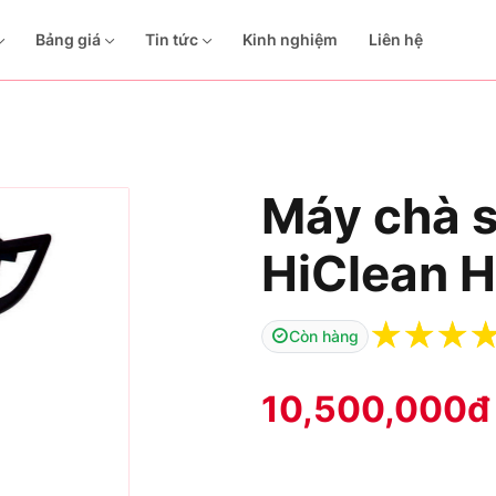
Bảng giá
Tin tức
Kinh nghiệm
Liên hệ
Máy chà 
HiClean 
☆
☆
☆
Còn hàng
10,500,000
đ