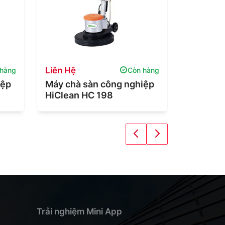
Liên Hệ
10,500,
 hàng
Còn hàng
iệp
Máy chà sàn công nghiệp
Máy chà
HiClean HC 198
HiClean
Trải nghiệm Mini App