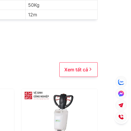
50Kg
12m
Xem tất cả