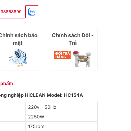
838868899
Chính sách bảo
Chính sách Đổi -
mật
Trả
 phẩm
ông nghiệp HICLEAN
Model:
HC154A
220v - 50Hz
2250W
175rpm