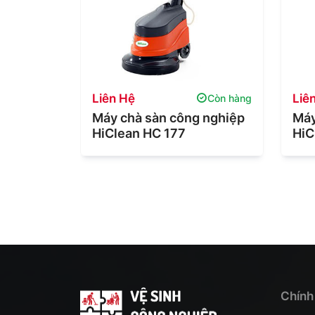
Liên Hệ
Liê
Còn hàng
Còn hàng
Clean
Máy chà sàn công nghiệp
Máy
HiClean HC 177
HiC
Chính