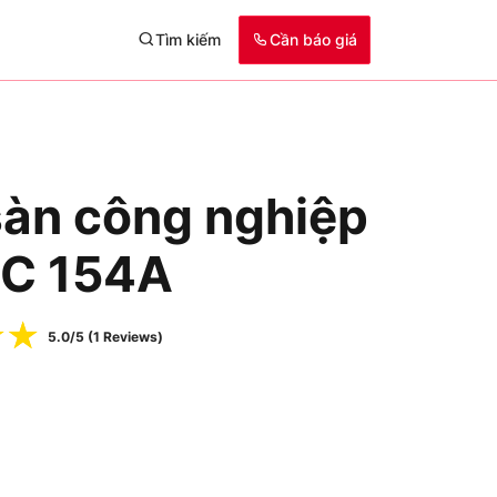
Tìm kiếm
Cần báo giá
sàn công nghiệp
HC 154A
☆
☆
5.0/5 (1 Reviews)