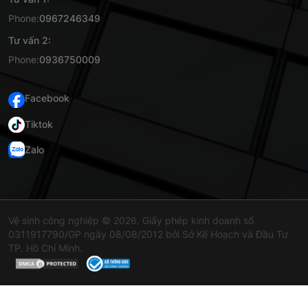
Phone:
0967246349
Tư vấn 2:
Phone:
0936750009
Facebook
Tiktok
Zalo
Vệ sinh công nghiệp © 2026. Giấy phép kinh doanh số
0311917790/GP ngày 08/08/2012 bởi Sở Kế Hoạch và Đầu Tư
TP. Hồ Chí Minh.