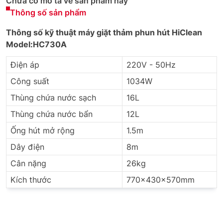
Chưa có mô tả về sản phẩm này
Thông số sản phẩm
Thông số kỹ thuật máy giặt thảm phun hút HiClean
Model:
HC730A
Điện áp
220V - 50Hz
Công suất
1034W
Thùng chứa nước sạch
16L
Thùng chứa nước bẩn
12L
Ống hút mở rộng
1.5m
Dây điện
8m
Cân nặng
26kg
Kích thước
770×430×570mm