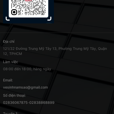
Địa chỉ
121/32 Đường Trung Mỹ Tây 13, Phường Trung Mỹ Tây, Quận
12, TPHCM
Làm việc
08:00 đến 18:00, hàng ngày
Email:
vesinhnamsao@gmail.com
Số điện thoại:
02836067875
-
02838868899
Tư vấn 1: