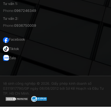
Tư vấn 1:
Phone:
0967246349
Tư vấn 2:
Phone:
0936750009
Facebook
Tiktok
Zalo
Vệ sinh công nghiệp © 2026. Giấy phép kinh doanh số
0311917790/GP ngày 08/08/2012 bởi Sở Kế Hoạch và Đầu Tư
TP. Hồ Chí Minh.