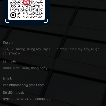
Địa chỉ
121/32 Đường Trung Mỹ Tây 13, Phường Trung Mỹ Tây, Quận
12, TPHCM
Làm việc
08:00 đến 18:00, hàng ngày
Email:
vesinhnamsao@gmail.com
Số điện thoại:
02836067875
-
02838868899