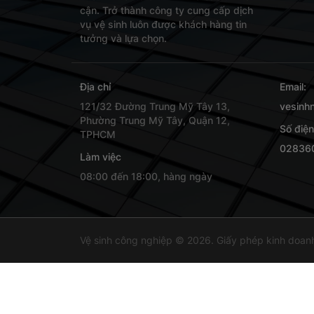
cận. Trở thành công ty cung cấp dịch
vụ vệ sinh luôn được khách hàng tin
tưởng và lựa chọn.
Địa chỉ
Email:
121/32 Đường Trung Mỹ Tây 13,
vesinh
Phường Trung Mỹ Tây, Quận 12,
Số điện
TPHCM
02836
Làm việc
08:00 đến 18:00, hàng ngày
Vệ sinh công nghiệp © 2026. Giấy phép kinh doan