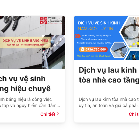
Dịch vụ lau kính
ch vụ vệ sinh
tòa nhà cao tần
ng hiệu chuyên
chuyên nghiệp, 
hiệp tại TPHCM
tốt
inh bảng hiệu là công việc
Dịch vụ lau kính tòa nhà cao 
 tạp và nguy hiểm cần đảm
uy tín, an toàn và giá cả phải
đủ công cụ bổ trợ: giàn giáo,
chăng. Gọi ngay Hotline:
Chi tiết
Chi t
g hay dây đu cứu sinh và
02836067875 để được báo g
 nghiệm xử lí vết bẩn
ưu đãi, chi tiết.