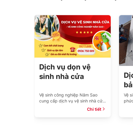
Dịch vụ dọn vệ
inh
Dị
sinh nhà cửa
huyên
bả
TPHCM | Chuyên
t tại
ng
nghiệp | Giá rẻ
ởng, nhà
Vệ sinh công nghiệp Năm Sao
Vệ s
tại Vệ Sinh
cung cấp dịch vụ vệ sinh nhà cửa
phức
6
chuyên nghiệp với giá chỉ từ
bảo 
Chi tiết
Chi tiết
936 750
30k/m2 tại TP.HCM. Xem ngay
than
bảng giá trọn gói và theo giờ.
kinh