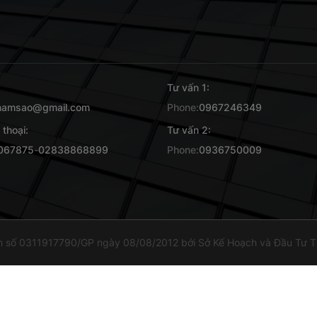
Tư vấn 1:
namsao@gmail.com
Phone:
0967246349
 thoại:
Tư vấn 2:
067875
-
02838868899
Phone:
0936750009
h số 0311917790/GP ngày 08/08/2012 bởi Sở Kế Hoạch và Đầu Tư TP