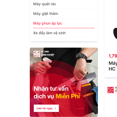
Máy quét rác
Máy giặt thảm
Máy phun áp lực
Xe đẩy làm vệ sinh
1,7
Máy
HC 