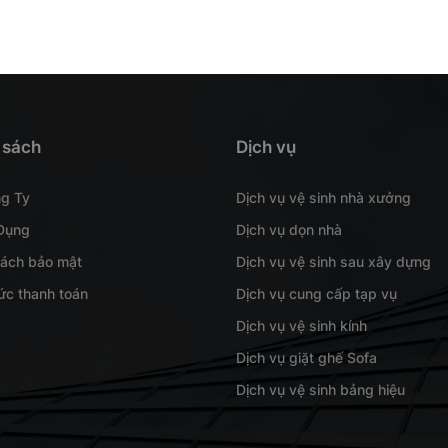
 sách
Dịch vụ
ng Ty
Dịch vụ vệ sinh nhà xưởng
Dụng
Dịch vụ dọn nhà
sách bảo mật
Dịch vụ vệ sinh sau xây dựng
ức thanh toán
Dịch vụ cung cấp tạp vụ
Dịch vụ vệ sinh kính
Dịch vụ giặt ghế Sofa
Dịch vụ vệ sinh bảng hiệu