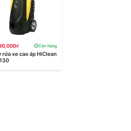
90,000
đ
Còn hàng
 rửa xe cao áp HiClean
130