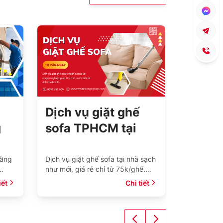
Dịch vụ giặt ghế
Dịch 
g
sofa TPHCM tại
tạp v
giá
nhà giá rẻ, diệt
theo y
khuẩn 99%
nhất
tầng
Dịch vụ giặt ghế sofa tại nhà sạch
Vệ Sinh N
như mới, giá rẻ chỉ từ 75k/ghế.
văn phòng 
Thiết bị giặt sofa hiện đại và quy
kiệm chi p
iết
Chi tiết
iá
trình vệ sinh chuyên nghiệp, giúp
làm việc s
ghế bền đẹp.
doanh nghi