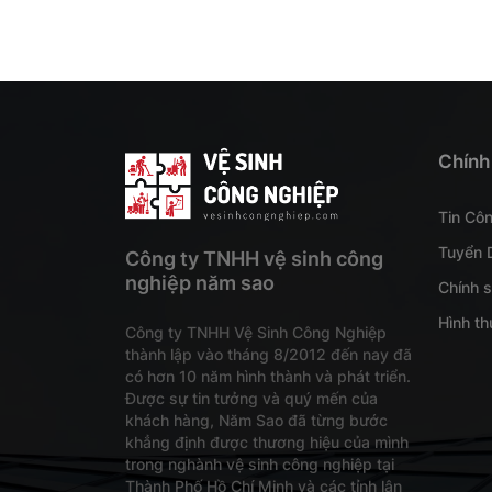
Chính
Tin Cô
Tuyển 
Công ty TNHH vệ sinh công
nghiệp năm sao
Chính 
Hình th
Công ty TNHH Vệ Sinh Công Nghiệp
thành lập vào tháng 8/2012 đến nay đã
có hơn 10 năm hình thành và phát triển.
Được sự tin tưởng và quý mến của
khách hàng, Năm Sao đã từng bước
khẳng định được thương hiệu của mình
trong nghành vệ sinh công nghiệp tại
Thành Phố Hồ Chí Minh và các tỉnh lân