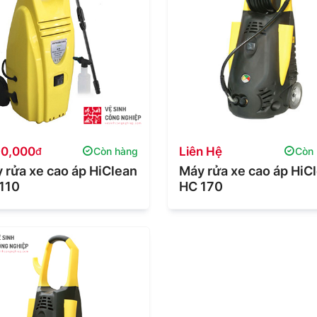
90,000
Liên Hệ
đ
Còn hàng
Còn
 rửa xe cao áp HiClean
Máy rửa xe cao áp HiC
110
HC 170