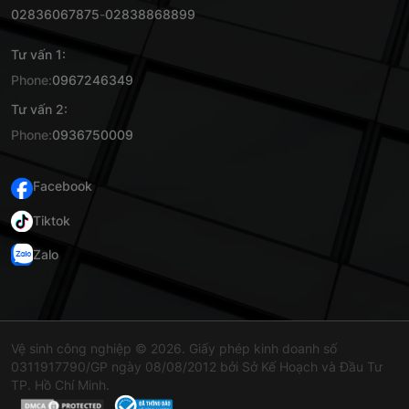
02836067875
-
02838868899
Tư vấn 1:
Phone:
0967246349
Tư vấn 2:
Phone:
0936750009
Facebook
Tiktok
Zalo
Vệ sinh công nghiệp © 2026. Giấy phép kinh doanh số
0311917790/GP ngày 08/08/2012 bởi Sở Kế Hoạch và Đầu Tư
TP. Hồ Chí Minh.