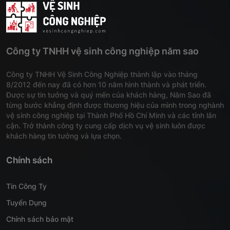
Công ty TNHH vệ sinh công nghiệp năm sao
Công ty TNHH Vệ Sinh Công Nghiệp thành lập vào tháng
8/2012 đến nay đã có hơn 10 năm hình thành và phát triển.
Được sự tin tưởng và quý mến của khách hàng, Năm Sao đã
từng bước khẳng định được thương hiệu của mình trong nghành
vệ sinh công nghiệp tại Thành Phố Hồ Chí Minh và các tỉnh lân
cận. Trở thành công ty cung cấp dịch vụ vệ sinh luôn được
khách hàng tin tưởng và lựa chọn.
Chính sách
Tin Công Ty
Tuyển Dụng
Chính sách bảo mật