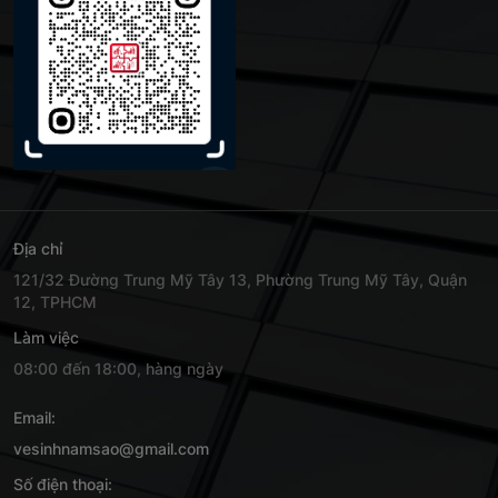
Địa chỉ
121/32 Đường Trung Mỹ Tây 13, Phường Trung Mỹ Tây, Quận
12, TPHCM
Làm việc
08:00 đến 18:00, hàng ngày
Email:
vesinhnamsao@gmail.com
Số điện thoại: