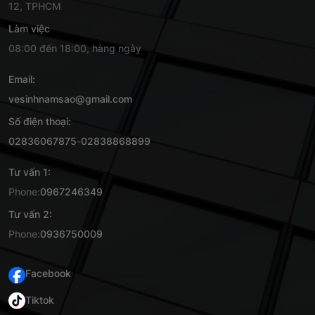
12, TPHCM
Làm việc
08:00 đến 18:00, hàng ngày
Email:
vesinhnamsao@gmail.com
Số điện thoại:
02836067875
-
02838868899
Tư vấn 1:
Phone:
0967246349
Tư vấn 2:
Phone:
0936750009
Facebook
Tiktok