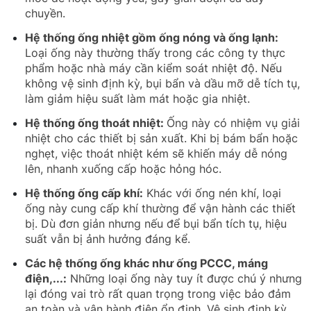
chuyền.
Hệ thống ống nhiệt gồm ống nóng và ống lạnh:
Loại ống này thường thấy trong các công ty thực
phẩm hoặc nhà máy cần kiểm soát nhiệt độ. Nếu
không vệ sinh định kỳ, bụi bẩn và dầu mỡ dễ tích tụ,
làm giảm hiệu suất làm mát hoặc gia nhiệt.
Hệ thống ống thoát nhiệt:
Ống này có nhiệm vụ giải
nhiệt cho các thiết bị sản xuất. Khi bị bám bẩn hoặc
nghẹt, việc thoát nhiệt kém sẽ khiến máy dễ nóng
lên, nhanh xuống cấp hoặc hỏng hóc.
Hệ thống ống cấp khí:
Khác với ống nén khí, loại
ống này cung cấp khí thường để vận hành các thiết
bị. Dù đơn giản nhưng nếu để bụi bẩn tích tụ, hiệu
suất vẫn bị ảnh hưởng đáng kể.
Các hệ thống ống khác như ống PCCC, máng
điện,...:
Những loại ống này tuy ít được chú ý nhưng
lại đóng vai trò rất quan trọng trong việc bảo đảm
an toàn và vận hành điện ổn định. Vệ sinh định kỳ