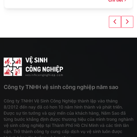
Công ty TNHH vệ sinh công nghiệp năm sao
Công ty TNHH Vệ Sinh Công Nghiệp thành lập vào tháng
8/2012 đến nay đã có hơn 10 năm hình thành và phát triển.
Được sự tin tưởng và quý mến của khách hàng, Năm Sao đã
từng bước khẳng định được thương hiệu của mình trong nghành
vệ sinh công nghiệp tại Thành Phố Hồ Chí Minh và các tỉnh lân
cận. Trở thành công ty cung cấp dịch vụ vệ sinh luôn được