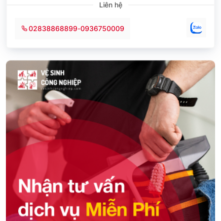
Liên hệ
02838868899
-
0936750009