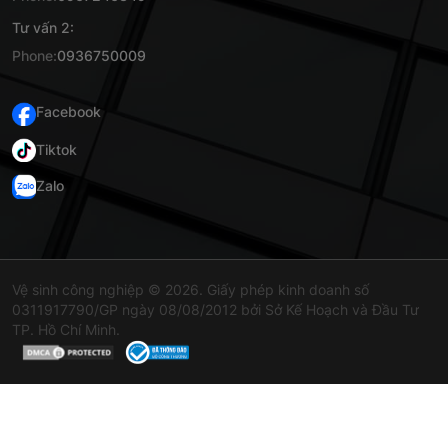
Tư vấn 2:
Phone:
0936750009
Facebook
Tiktok
Zalo
Vệ sinh công nghiệp © 2026. Giấy phép kinh doanh số
0311917790/GP ngày 08/08/2012 bởi Sở Kế Hoạch và Đầu Tư
TP. Hồ Chí Minh.