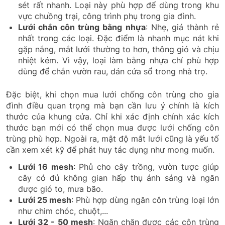
sét rất nhanh. Loại này phù hợp để dùng trong khu
vực chuồng trại, công trình phụ trong gia đình.
Lưới chắn côn trùng bằng nhựa
: Nhẹ, giá thành rẻ
nhất trong các loại. Đặc điểm là nhanh mục nát khi
gặp nắng, mắt lưới thường to hơn, thông gió và chịu
nhiệt kém. Vì vậy, loại làm bằng nhựa chỉ phù hợp
dùng để chắn vườn rau, dán cửa sổ trong nhà trọ.
Đặc biệt, khi chọn mua lưới chống côn trùng cho gia
đình điều quan trọng mà bạn cần lưu ý chính là kích
thước của khung cửa. Chỉ khi xác định chính xác kích
thước bạn mới có thể chọn mua được lưới chống côn
trùng phù hợp. Ngoài ra, mật độ mắt lưới cũng là yếu tố
cần xem xét kỹ để phát huy tác dụng như mong muốn.
Lưới 16 mesh
: Phủ cho cây trồng, vườn tược giúp
cây có đủ không gian hấp thụ ánh sáng và ngăn
được gió to, mưa bão.
Lưới 25 mesh
: Phù hợp dùng ngăn côn trùng loại lớn
như chim chóc, chuột,...
Lưới 32 - 50 mesh
: Ngăn chặn được các côn trùng