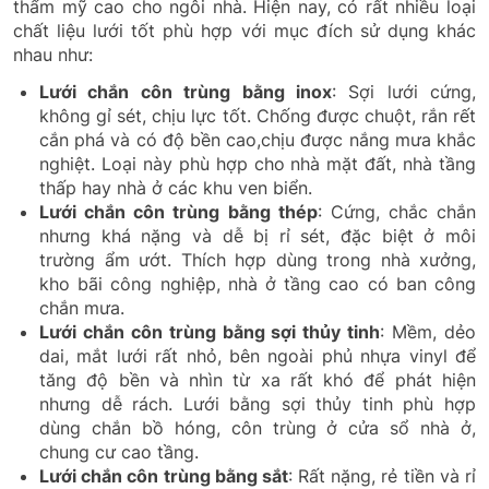
thẩm mỹ cao cho ngôi nhà. Hiện nay, có rất nhiều loại
chất liệu lưới tốt phù hợp với mục đích sử dụng khác
nhau như:
Lưới chắn côn trùng bằng inox
: Sợi lưới cứng,
không gỉ sét, chịu lực tốt. Chống được chuột, rắn rết
cắn phá và có độ bền cao,chịu được nắng mưa khắc
nghiệt. Loại này phù hợp cho nhà mặt đất, nhà tầng
thấp hay nhà ở các khu ven biển.
Lưới chắn côn trùng bằng thép
: Cứng, chắc chắn
nhưng khá nặng và dễ bị rỉ sét, đặc biệt ở môi
trường ẩm ướt. Thích hợp dùng trong nhà xưởng,
kho bãi công nghiệp, nhà ở tầng cao có ban công
chắn mưa.
Lưới chắn côn trùng bằng sợi thủy tinh
: Mềm, dẻo
dai, mắt lưới rất nhỏ, bên ngoài phủ nhựa vinyl để
tăng độ bền và nhìn từ xa rất khó để phát hiện
nhưng dễ rách. Lưới bằng sợi thủy tinh phù hợp
dùng chắn bồ hóng, côn trùng ở cửa sổ nhà ở,
chung cư cao tầng.
Lưới chắn côn trùng bằng sắt
: Rất nặng, rẻ tiền và rỉ