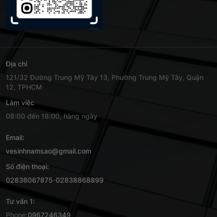
Địa chỉ
121/32 Đường Trung Mỹ Tây 13, Phường Trung Mỹ Tây, Quận
12, TPHCM
Làm việc
08:00 đến 18:00, hàng ngày
Email:
vesinhnamsao@gmail.com
Số điện thoại:
02836067875
-
02838868899
Tư vấn 1:
Phone:
0967246349