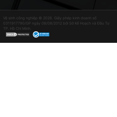
Vệ sinh công nghiệp © 2026. Giấy phép kinh doanh số
0311917790/GP ngày 08/08/2012 bởi Sở Kế Hoạch và Đầu Tư
TP. Hồ Chí Minh.