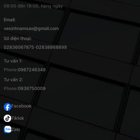
08:00 đến 18:00, hàng ngày
Email:
vesinhnamsao@gmail.com
Số điện thoại:
02836067875
-
02838868899
Tư vấn 1:
Phone:
0967246349
Tư vấn 2:
Phone:
0936750009
Facebook
Tiktok
Zalo