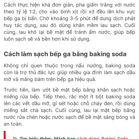
Cách thực hiện khá đơn giản, pha giấm trắng với nước
theo tỷ lệ 1:2, cho vào bình xịt rồi xịt đều lên khu vực
bếp ga bị bẩn. Chờ khoảng 3-5 phút để dung dịch phát
huy tác dụng, sau đó dùng khăn mềm lau sạch. Cuối
cùng, lau khô lại bề mặt để tránh ẩm nước, giúp bếp
luôn sạch sẽ và bền hơn khi sử dụng.
Cách làm sạch bếp ga bằng baking soda
Không chỉ quen thuộc trong nấu nướng, baking soda
còn là trợ thủ đắc lực giúp nhiều gia đình làm sạch dầu
mỡ và mảng bám trên bếp ga hiệu quả.
Trước tiên, làm ướt bề mặt bếp bằng khăn sạch hoặc
miếng rửa bếp. Tiếp theo, rắc một ít bột baking soda
lên các vết dầu mỡ, gỉ sét hoặc chỗ cháy đen, rồi dùng
miếng sắt chà sạch. Cuối cùng, lau lại mặt bếp bằng
nước rửa chén hoặc nước sạch để bề mặt sáng bóng và
an toàn.
▷ Tìm hiểu thêm: Mách bạn
cách dùng Baking Soda