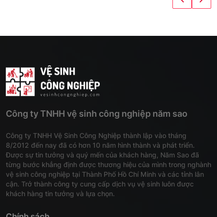
Công ty TNHH vệ sinh công nghiệp năm sao
Công ty TNHH Vệ Sinh Công Nghiệp thành lập vào tháng
8/2012 đến nay đã có hơn 10 năm hình thành và phát triển.
Được sự tin tưởng và quý mến của khách hàng, Năm Sao đã
từng bước khẳng định được thương hiệu của mình trong nghành
vệ sinh công nghiệp tại Thành Phố Hồ Chí Minh và các tỉnh lân
cận. Trở thành công ty cung cấp dịch vụ vệ sinh luôn được
khách hàng tin tưởng và lựa chọn.
Chính sách