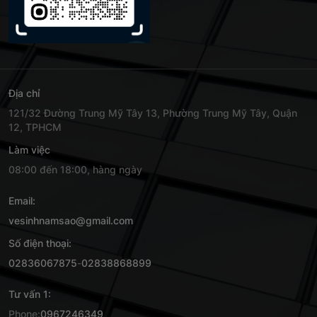
Địa chỉ
121/32 Đường Trung Mỹ Tây 13, Phường Trung Mỹ Tây, Quận
12, TPHCM
Làm việc
08:00 đến 18:00, hàng ngày
Email:
vesinhnamsao@gmail.com
Số điện thoại:
02836067875
-
02838868899
Tư vấn 1:
Phone:
0967246349