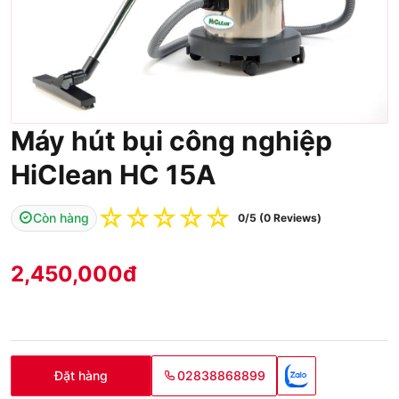
Máy hút bụi công nghiệp
HiClean HC 15A
☆
☆
☆
☆
☆
Còn hàng
0/5 (0 Reviews)
2,450,000
đ
Đặt hàng
02838868899