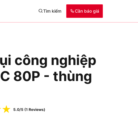
Tìm kiếm
Cần báo giá
ụi công nghiệp
C 80P - thùng
☆
☆
5.0/5 (1 Reviews)