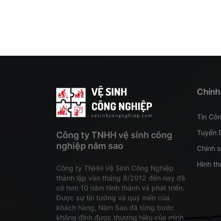
Chính
Tin Cô
Tuyển 
Công ty TNHH vệ sinh công
nghiệp năm sao
Chính 
Hình th
Công ty TNHH Vệ Sinh Công Nghiệp
thành lập vào tháng 8/2012 đến nay đã
có hơn 10 năm hình thành và phát triển.
Được sự tin tưởng và quý mến của
khách hàng, Năm Sao đã từng bước
khẳng định được thương hiệu của mình