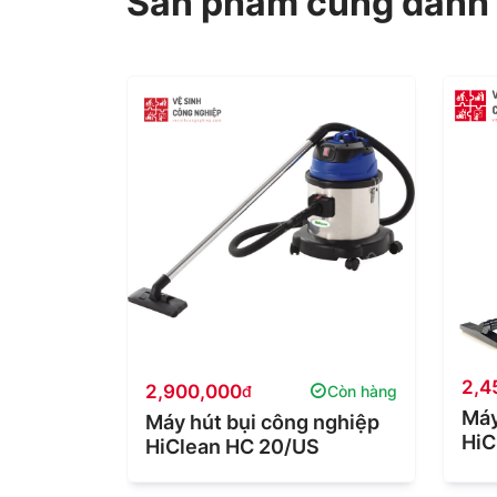
Sản phẩm cùng danh
2,4
2,900,000
Còn hàng
đ
Còn hàng
Máy
ước
Máy hút bụi công nghiệp
HiC
30A
HiClean HC 20/US