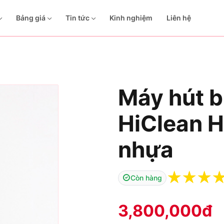
Bảng giá
Tin tức
Kinh nghiệm
Liên hệ
Máy hút b
HiClean H
nhựa
☆
☆
☆
Còn hàng
3,800,000
đ