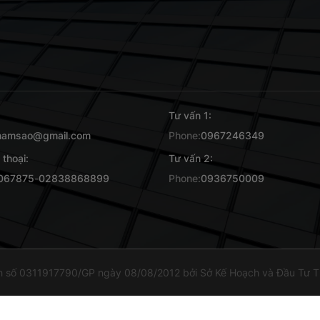
Tư vấn 1:
namsao@gmail.com
Phone:
0967246349
 thoại:
Tư vấn 2:
067875
-
02838868899
Phone:
0936750009
h số 0311917790/GP ngày 08/08/2012 bởi Sở Kế Hoạch và Đầu Tư TP