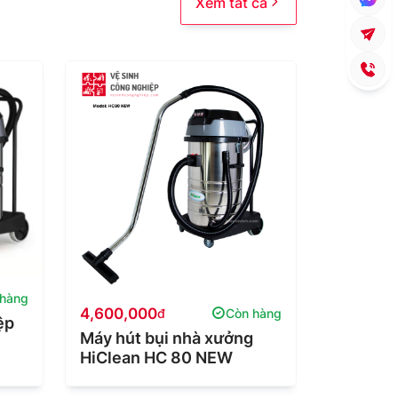
Xem tất cả
 hàng
4,600,000
1,450,0
đ
Còn hàng
ệp
Máy hút bụi nhà xưởng
Máy hút 
HiClean HC 80 NEW
HICLEAN
nhựa