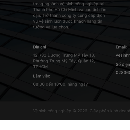
trong nghành vệ sinh công nghiệp tại
Thành Phố Hồ Chí Minh và các tỉnh lân
cận. Trở thành công ty cung cấp dịch
vụ vệ sinh luôn được khách hàng tin
tưởng và lựa chọn.
Địa chỉ
Email:
121/32 Đường Trung Mỹ Tây 13,
vesinh
Phường Trung Mỹ Tây, Quận 12,
Số điện
TPHCM
02836
Làm việc
08:00 đến 18:00, hàng ngày
Vệ sinh công nghiệp © 2026. Giấy phép kinh doan