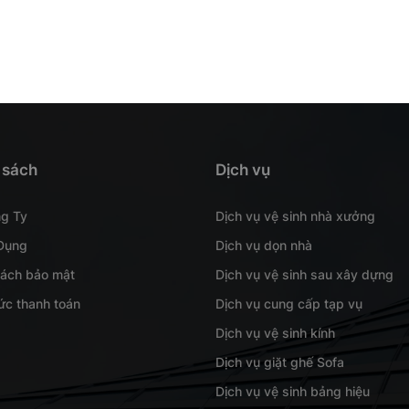
 sách
Dịch vụ
ng Ty
Dịch vụ vệ sinh nhà xưởng
Dụng
Dịch vụ dọn nhà
sách bảo mật
Dịch vụ vệ sinh sau xây dựng
ức thanh toán
Dịch vụ cung cấp tạp vụ
Dịch vụ vệ sinh kính
Dịch vụ giặt ghế Sofa
Dịch vụ vệ sinh bảng hiệu