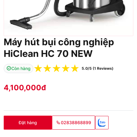
Máy hút bụi công nghiệp
HiClean HC 70 NEW
☆
☆
☆
☆
☆
Còn hàng
5.0/5 (1 Reviews)
4,100,000
đ
Đặt hàng
02838868899