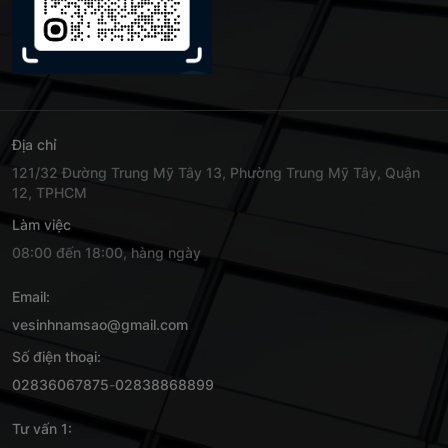
Địa chỉ
121/32 Đường Trung Mỹ Tây 13, Phường Trung Mỹ Tây, Quận
12, TPHCM
Làm việc
08:00 đến 18:00, hàng ngày
Email:
vesinhnamsao@gmail.com
Số điện thoại:
02836067875
-
02838868899
Tư vấn 1: