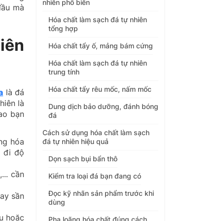
nhiên phổ biến
 đầu mà
Hóa chất làm sạch đá tự nhiên
tổng hợp
iên
Hóa chất tẩy ố, mảng bám cứng
Hóa chất làm sạch đá tự nhiên
trung tính
Hóa chất tẩy rêu mốc, nấm mốc
a
là đá
hiên là
Dung dịch bảo dưỡng, đánh bóng
sao bạn
đá
Cách sử dụng hóa chất làm sạch
ùng hóa
đá tự nhiên hiệu quả
 đi độ
Dọn sạch bụi bẩn thô
... cần
Kiểm tra loại đá bạn đang có
Đọc kỹ nhãn sản phẩm trước khi
hay sần
dùng
ịu hoặc
Pha loãng hóa chất đúng cách