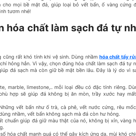
àn cho mọi bề mặt đá, giúp loại bỏ vết bẩn, ố vàng cứng
tinh tươm nhé!
n hóa chất làm sạch đá tự nh
g cũng rất khó tính khi vệ sinh. Dùng nhầm
hóa chất tẩy rử
 chí hỏng hẳn. Vì vậy, chọn đúng hóa chất làm sạch đá tự n
giúp đá sạch mà còn giữ bề mặt bền lâu. Đây là lý do vì 
e, marble, limestone,.. mỗi loại đều có đặc tính riêng. D
 phù hợp sẽ giúp đá không bị ăn mòn, trầy xước hay mất
hững vết bẩn như ố trà, cà phê, vết nước cứng, rêu mốc,
dùng nhầm, vết bẩn không sạch mà đá còn hư hỏng.
 chuẩn giúp đá giữ màu thật của nó, không bị xỉn, vàng 
g.
số hóa chất mạnh quá có thể gây kích ứng da, mùi khó ch