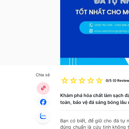
Chia sẻ
☆
☆
☆
☆
☆
0/5 (0 Revie
Khám phá hóa chất làm sạch đá
toàn, bảo vệ đá sáng bóng lâu
Bạn có biết, để giữ cho đá tự 
đúng chuẩn là cứu tinh không