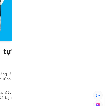
 tự
ráng là
a đình.
 có đặc
đá bạn