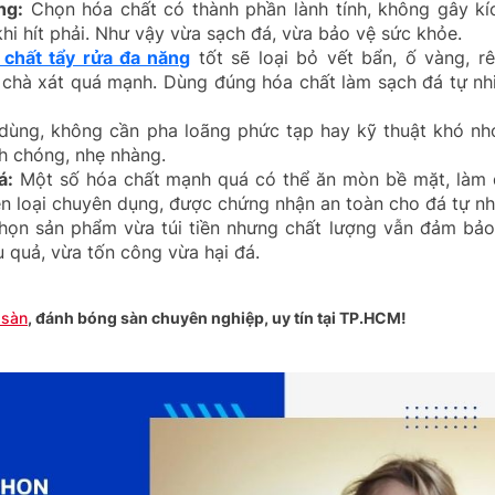
ng:
Chọn hóa chất có thành phần lành tính, không gây kí
khi hít phải. Như vậy vừa sạch đá, vừa bảo vệ sức khỏe.
 chất tẩy rửa đa năng
tốt sẽ loại bỏ vết bẩn, ố vàng, r
chà xát quá mạnh. Dùng đúng hóa chất làm sạch đá tự nhi
dùng, không cần pha loãng phức tạp hay kỹ thuật khó nhớ
nh chóng, nhẹ nhàng.
á:
Một số hóa chất mạnh quá có thể ăn mòn bề mặt, làm 
ên loại chuyên dụng, được chứng nhận an toàn cho đá tự nh
ọn sản phẩm vừa túi tiền nhưng chất lượng vẫn đảm bảo,
 quả, vừa tốn công vừa hại đá.
 sàn
, đánh bóng sàn chuyên nghiệp, uy tín tại TP.HCM!