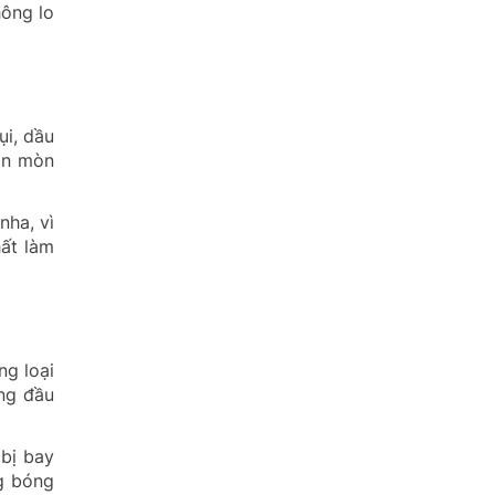
hông lo
ụi, dầu
ăn mòn
nha, vì
hất làm
ng loại
ng đầu
 bị bay
g bóng