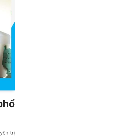
phổ
yên trị