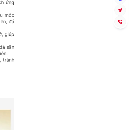
ch ứng
êu mốc
ên, đá
, giúp
đá sần
iên.
 tránh