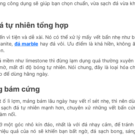
đúng công dụng sẽ giúp bạn chọn chuẩn, vừa sạch đá vừa k
á tự nhiên tổng hợp
n vì tiện và dễ xài. Nó có thể xử lý mấy vết bẩn nhẹ như b
anite,
đá marble
hay đá vôi. Ưu điểm là khá hiền, không 
ọn.
đá mềm như limestone thì đừng lạm dụng quá thường xuyên 
mờ, mất đi độ bóng tự nhiên. Nói chung, đây là loại hóa c
ợp để dùng hằng ngày.
ng bám cứng
ố lì lợm, mảng bám lâu ngày hay vết rỉ sét nhẹ, thì nên dù
m sạch đá tự nhiên mạnh hơn, chuyên xử những vết bẩn cứ
àm nổi.
 ở một góc nhỏ kín đáo, nhất là với đá nhạy cảm, để tránh
hiệu quả của nó sẽ khiến bạn bất ngờ, đá sạch bong, sán