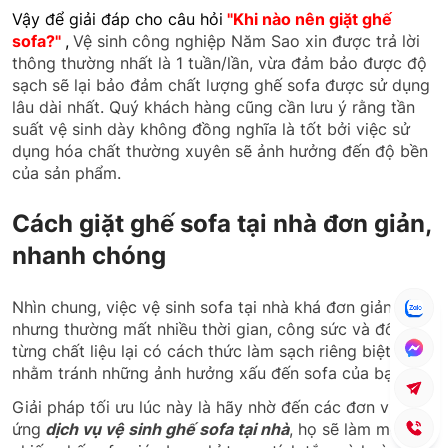
Vậy để
giải đáp cho
câu hỏi
"Khi nào nên giặt ghế
sofa?"
,
Vệ sinh công nghiệp Năm Sao xin được trả lời
thông thường nhất là 1 tuần/lần, vừa đảm bảo được độ
sạch sẽ lại bảo đảm chất lượng ghế sofa được sử dụng
lâu dài nhất. Quý khách hàng cũng cần lưu ý rằng tần
suất vệ sinh dày không đồng nghĩa là tốt bởi việc sử
dụng hóa chất thường xuyên sẽ ảnh hưởng đến độ bền
của sản phẩm.
Cách giặt ghế sofa tại nhà đơn giản,
nhanh chóng
Nhìn chung, việc vệ sinh sofa tại nhà khá đơn giản
nhưng thường mất nhiều thời gian, công sức và đối với
từng chất liệu lại có cách thức làm sạch riêng biệt
nhằm tránh những ảnh hưởng xấu đến sofa của bạn.
Giải pháp tối ưu lúc này là hãy nhờ đến các đơn vị cung
ứng
dịch vụ vệ sinh ghế sofa tại nhà
, họ sẽ làm mới lại