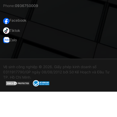
Phone:
0936750009
Facebook
Tiktok
Zalo
Vệ sinh công nghiệp © 2026. Giấy phép kinh doanh số
0311917790/GP ngày 08/08/2012 bởi Sở Kế Hoạch và Đầu Tư
TP. Hồ Chí Minh.