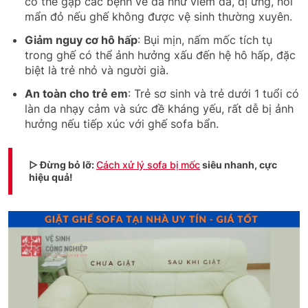
có thể gặp các bệnh về da như viêm da, dị ứng, nổi
mẩn đỏ nếu ghế không được vệ sinh thường xuyên.
Giảm nguy cơ hô hấp
: Bụi mịn, nấm mốc tích tụ
trong ghế có thể ảnh hưởng xấu đến hệ hô hấp, đặc
biệt là trẻ nhỏ và người già.
An toàn cho trẻ em
: Trẻ sơ sinh và trẻ dưới 1 tuổi có
làn da nhạy cảm và sức đề kháng yếu, rất dễ bị ảnh
hưởng nếu tiếp xúc với ghế sofa bẩn.
▷ Đừng bỏ lỡ:
Cách xử lý sofa bị mốc
siêu nhanh, cực
hiệu quả!