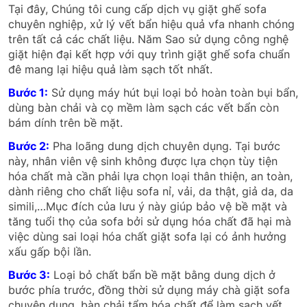
Tại đây, Chúng tôi cung cấp dịch vụ giặt ghế sofa
chuyên nghiệp, xử lý vết bẩn hiệu quả vfa nhanh chóng
trên tất cả các chất liệu. Năm Sao sử dụng công nghệ
giặt hiện đại kết hợp với quy trình giặt ghế sofa chuẩn
đê mang lại hiệu quả làm sạch tốt nhất.
Bước 1:
Sử dụng máy hút bụi loại bỏ hoàn toàn bụi bẩn,
dùng bàn chải và cọ mềm làm sạch các vết bẩn còn
bám dính trên bề mặt.
Bước 2:
Pha loãng dung dịch chuyên dụng. Tại bước
này, nhân viên vệ sinh không được lựa chọn tùy tiện
hóa chất mà cần phải lựa chọn loại thân thiện, an toàn,
dành riêng cho chất liệu sofa nỉ, vải, da thật, giả da, da
simili,…Mục đích của lưu ý này giúp bảo vệ bề mặt và
tăng tuổi thọ của sofa bởi sử dụng hóa chất đã hại mà
việc dùng sai loại hóa chất giặt sofa lại có ảnh hưởng
xấu gấp bội lần.
Bước 3:
Loại bỏ chất bẩn bề mặt bằng dung dịch ở
bước phía trước, đồng thời sử dụng máy chà giặt sofa
chuyên dụng, bàn chải tẩm hóa chất để làm sạch vết