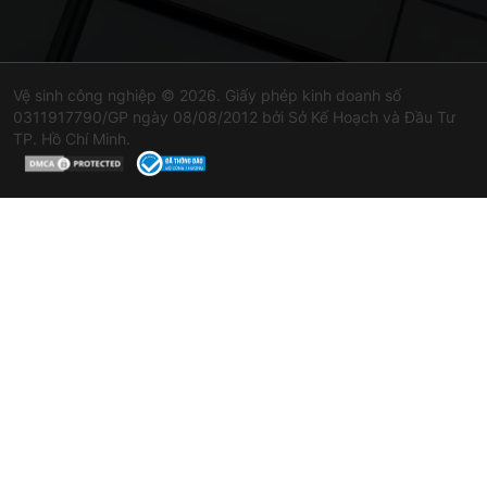
Vệ sinh công nghiệp © 2026. Giấy phép kinh doanh số
0311917790/GP ngày 08/08/2012 bởi Sở Kế Hoạch và Đầu Tư
TP. Hồ Chí Minh.