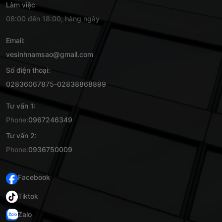
Làm việc
08:00 đến 18:00, hàng ngày
Email:
vesinhnamsao@gmail.com
Số điện thoại:
02836067875
-
02838868899
Tư vấn 1:
Phone:
0967246349
Tư vấn 2:
Phone:
0936750009
Facebook
Tiktok
Zalo