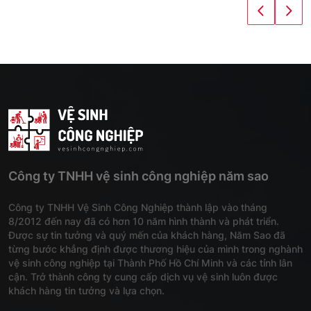
Công ty TNHH vệ sinh công nghiệp năm sao
Công ty TNHH Vệ Sinh Công Nghiệp thành lập vào tháng
8/2012 đến nay đã có hơn 10 năm hình thành và phát triển.
Được sự tin tưởng và quý mến của khách hàng, Năm Sao đã
từng bước khẳng định được thương hiệu của mình trong nghành
vệ sinh công nghiệp tại Thành Phố Hồ Chí Minh và các tỉnh lân
cận. Trở thành công ty cung cấp dịch vụ vệ sinh luôn được
khách hàng tin tưởng và lựa chọn.