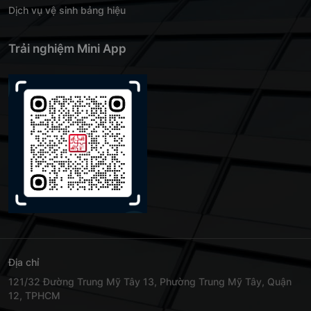
Dịch vụ vệ sinh bảng hiệu
Trải nghiệm Mini App
Địa chỉ
121/32 Đường Trung Mỹ Tây 13, Phường Trung Mỹ Tây, Quận
12, TPHCM