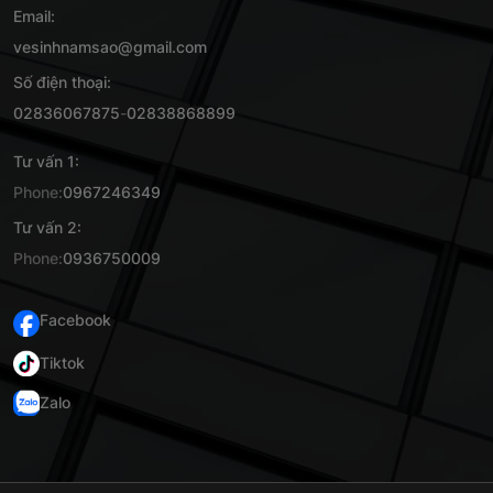
Email:
vesinhnamsao@gmail.com
Số điện thoại:
02836067875
-
02838868899
Tư vấn 1:
Phone:
0967246349
Tư vấn 2:
Phone:
0936750009
Facebook
Tiktok
Zalo