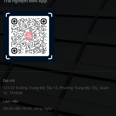
Trải nghiệm Mini App
Địa chỉ
121/32 Đường Trung Mỹ Tây 13, Phường Trung Mỹ Tây, Quận
12, TPHCM
Làm việc
08:00 đến 18:00, hàng ngày