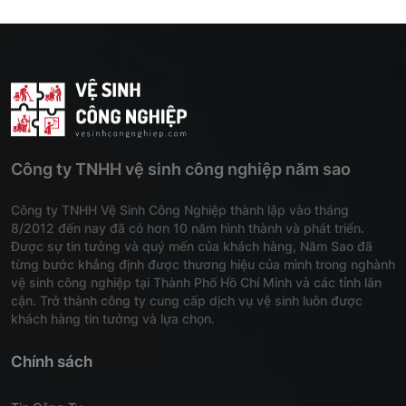
Công ty TNHH vệ sinh công nghiệp năm sao
Công ty TNHH Vệ Sinh Công Nghiệp thành lập vào tháng
8/2012 đến nay đã có hơn 10 năm hình thành và phát triển.
Được sự tin tưởng và quý mến của khách hàng, Năm Sao đã
từng bước khẳng định được thương hiệu của mình trong nghành
vệ sinh công nghiệp tại Thành Phố Hồ Chí Minh và các tỉnh lân
cận. Trở thành công ty cung cấp dịch vụ vệ sinh luôn được
khách hàng tin tưởng và lựa chọn.
Chính sách