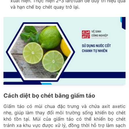
xuất hiện. Thực hiện 2–3 lần/tuần để duy trì hiệu quả
và hạn chế bọ chét quay trở lại.
Cách diệt bọ chét bằng giấm táo
Giấm táo có mùi chua đặc trưng và chứa axit axetic
nhẹ, giúp làm thay đổi môi trường sống khiến bọ chét
khó tồn tại. Mùi của giấm táo có thể khiến bọ chét
tránh xa khu vực được xử lý, đồng thời hỗ trợ làm sạch