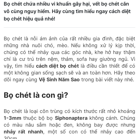
Bọ chét chứa nhiều vi khuẩn gây hại, vết bọ chét cắn
vô cùng nguy hiểm. Hãy cùng tìm hiểu ngay cách diệt
bọ chét hiệu quả nhé!
Bọ chét là nỗi ám ảnh của rất nhiều gia đình, đặc biệt
những nhà nuôi chó, mèo. Nếu không xử lý kịp thời,
chúng có thể nhảy qua các góc nhà, khe hở hay thậm
chí là cư trú trên nệm, thảm, sofa hay giường ngủ. Vì
vậy, tìm hiểu
cách diệt bọ chét
là điều cần thiết để có
một không gian sống sạch sẽ và an toàn hơn. Hãy theo
dõi ngay cùng
Vệ Sinh Năm Sao
trong bài viết này nhé.
Bọ chét là con gì?
Bọ chét là loại côn trùng có kích thước rất nhỏ khoảng
1-3mm
thuộc bộ bọ
Siphonaptera
không cánh. Chúng
có màu nâu sẫm hoặc đen, không bay được nhưng
nhảy rất nhanh
, một số con có thể nhảy cao đến
30cm.