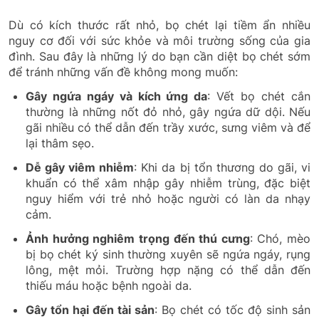
Dù có kích thước rất nhỏ, bọ chét lại tiềm ẩn nhiều
nguy cơ đối với sức khỏe và môi trường sống của gia
đình. Sau đây là những lý do bạn cần diệt bọ chét sớm
để tránh những vấn đề không mong muốn:
Gây ngứa ngáy và kích ứng da
: Vết bọ chét cắn
thường là những nốt đỏ nhỏ, gây ngứa dữ dội. Nếu
gãi nhiều có thể dẫn đến trầy xước, sưng viêm và để
lại thâm sẹo.
Dễ gây viêm nhiễm
: Khi da bị tổn thương do gãi, vi
khuẩn có thể xâm nhập gây nhiễm trùng, đặc biệt
nguy hiểm với trẻ nhỏ hoặc người có làn da nhạy
cảm.
Ảnh hưởng nghiêm trọng đến thú cưng
: Chó, mèo
bị bọ chét ký sinh thường xuyên sẽ ngứa ngáy, rụng
lông, mệt mỏi. Trường hợp nặng có thể dẫn đến
thiếu máu hoặc bệnh ngoài da.
Gây tổn hại đến tài sản
: Bọ chét có tốc độ sinh sản