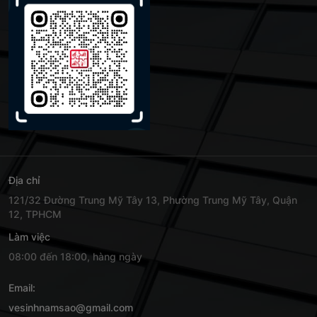
Địa chỉ
121/32 Đường Trung Mỹ Tây 13, Phường Trung Mỹ Tây, Quận
12, TPHCM
Làm việc
08:00 đến 18:00, hàng ngày
Email:
vesinhnamsao@gmail.com