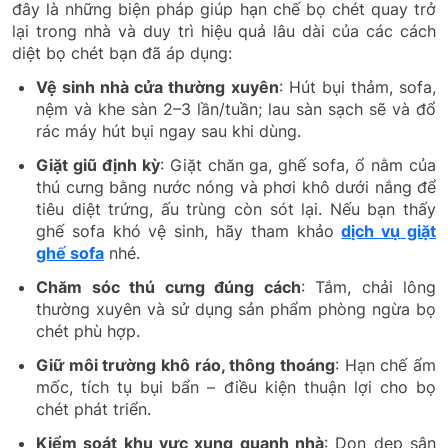
đây là những biện pháp giúp hạn chế bọ chét quay trở
lại trong nhà và duy trì hiệu quả lâu dài của các cách
diệt bọ chét bạn đã áp dụng:
Vệ sinh nhà cửa thường xuyên
: Hút bụi thảm, sofa,
nệm và khe sàn 2–3 lần/tuần; lau sàn sạch sẽ và đổ
rác máy hút bụi ngay sau khi dùng.
Giặt giũ định kỳ
: Giặt chăn ga, ghế sofa, ổ nằm của
thú cưng bằng nước nóng và phơi khô dưới nắng để
tiêu diệt trứng, ấu trùng còn sót lại. Nếu bạn thấy
ghế sofa khó vệ sinh, hãy tham khảo
dịch vụ giặt
ghế sofa
nhé.
Chăm sóc thú cưng đúng cách
: Tắm, chải lông
thường xuyên và sử dụng sản phẩm phòng ngừa bọ
chét phù hợp.
Giữ môi trường khô ráo, thông thoáng
: Hạn chế ẩm
mốc, tích tụ bụi bẩn – điều kiện thuận lợi cho bọ
chét phát triển.
Kiểm soát khu vực xung quanh nhà
: Dọn dẹp sân