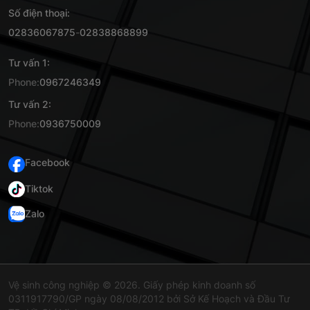
Số điện thoại:
02836067875
-
02838868899
Tư vấn 1:
Phone:
0967246349
Tư vấn 2:
Phone:
0936750009
Facebook
Tiktok
Zalo
Vệ sinh công nghiệp © 2026. Giấy phép kinh doanh số
0311917790/GP ngày 08/08/2012 bởi Sở Kế Hoạch và Đầu Tư