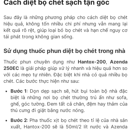
Cách diệt bọ chét sạch tận gốc
Sau đây là những phương pháp cho cách diệt bọ chét
hiệu quả, không tốn nhiều chi phí nhưng vẫn mang lại
kết quả rõ rệt, giúp loại bỏ bọ chét và hạn chế nguy cơ
tái phát trong không gian sống.
Sử dụng thuốc phun diệt bọ chét trong nhà
Thuốc phun chuyên dụng như
Hantox-200
,
Azenda
250EC
là giải pháp giúp xử lý nhanh và hiệu quả hơn so
với các mẹo tự nhiên. Đặc biệt khi nhà có quá nhiều bọ
chét. Các bước thực hiện như sau:
Bước 1
: Dọn dẹp sạch sẽ, hút bụi toàn bộ nhà đặc
biệt là những nơi bọ chét thường trú ẩn như sofa,
ghế, góc tường. Đem tất cả chăn, đệm hay thảm của
thú cưng đi giặt bằng nước nóng.
Bước 2
: Pha thuốc xịt bọ chét theo tỉ lệ của nhà sản
xuất, Hantox-200 sẽ là 50ml/2 lít nước và Azenda