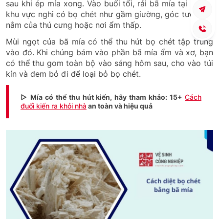
sau khi ép mía xong. Vào buổi tối, rải bã mía tại những
khu vực nghi có bọ chét như gầm giường, góc tường, ổ
nằm của thú cưng hoặc nơi ẩm thấp.
Mùi ngọt của bã mía có thể thu hút bọ chét tập trung
vào đó. Khi chúng bám vào phần bã mía ẩm và xơ, bạn
có thể thu gom toàn bộ vào sáng hôm sau, cho vào túi
kín và đem bỏ đi để loại bỏ bọ chét.
▷ Mía có thể thu hút kiến, hãy tham khảo: 15+
Cách
đuổi kiến ra khỏi nhà
an toàn và hiệu quả