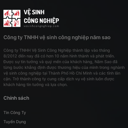
Công ty TNHH vệ sinh công nghiệp năm sao
Công ty TNHH Vệ Sinh Công Nghiệp thành lập vào tháng
8/2012 đến nay đã có hơn 10 năm hình thành và phát triển.
Được sự tin tưởng và quý mến của khách hàng, Năm Sao đã
từng bước khẳng định được thương hiệu của mình trong nghành
vệ sinh công nghiệp tại Thành Phố Hồ Chí Minh và các tỉnh lân
cận. Trở thành công ty cung cấp dịch vụ vệ sinh luôn được
khách hàng tin tưởng và lựa chọn.
Chính sách
Tin Công Ty
Tuyển Dụng