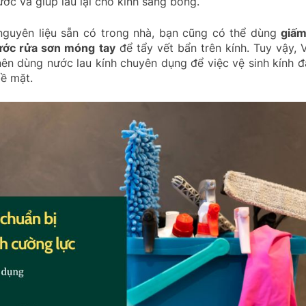
ước và giúp lau lại cho kính sáng bóng.
nguyên liệu sẵn có trong nhà, bạn cũng có thể dùng
giấm
ước rửa sơn móng tay
để tẩy vết bẩn trên kính. Tuy vậy, 
n dùng nước lau kính chuyên dụng để việc vệ sinh kính đ
bề mặt.