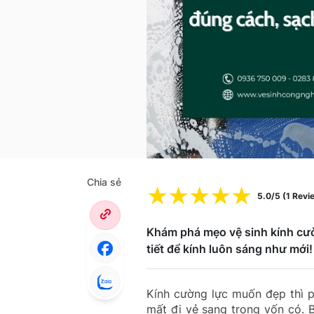
Chia sẻ
☆
☆
☆
☆
☆
5.0/5 (1 Revi
Khám phá mẹo vệ sinh kính cườ
tiết để kính luôn sáng như mới!
Kính cường lực muốn đẹp thì p
mất đi vẻ sang trọng vốn có. B