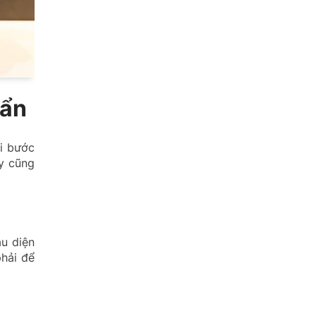
uẩn
i bước
ây cũng
u diện
phải để