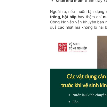
Khăn khô mềm
tránh trầy x
Ngoài ra, nếu muốn tận dụng 
trắng, bột bắp
hay thậm chí
n
Công Nghiệp vẫn khuyên bạn nê
quả cao nhất mà không lo hại 