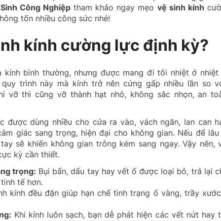
 Sinh Công Nghiệp
tham khảo ngay mẹo
vệ sinh kính
cườ
không tốn nhiều công sức nhé!
inh kính cường lực định kỳ?
à kính bình thường, nhưng được mang đi tôi nhiệt ở nhiệt
 quy trình này mà kính trở nên cứng gấp nhiều lần so vớ
khi vỡ thì cũng vỡ thành hạt nhỏ, không sắc nhọn, an to
ực được dùng nhiều cho cửa ra vào, vách ngăn, lan can h
 cảm giác sang trọng, hiện đại cho không gian. Nếu để lâ
u tay sẽ khiến không gian trông kém sang ngay. Vậy nên, 
cực kỳ cần thiết.
ang trọng:
Bụi bẩn, dấu tay hay vết ố được loại bỏ, trả lại 
tinh tế hơn.
nh kính đều đặn giúp hạn chế tình trạng ố vàng, trầy xướ
ng:
Khi kính luôn sạch, bạn dễ phát hiện các vết nứt hay 