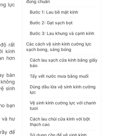
đúng chuẩn
ng lực
Bước 1: Lau bề mặt kính
Bước 2: Gạt sạch bọt
Bước 3: Lau khung và cạnh kính
Các cách vệ sinh kính cường lực
 độ rất
sạch bong, sáng bóng
i kính
àn hơn
Cách lau sạch cửa kính bằng giấy
báo
ay bàn
Tẩy vết nước mưa bằng muối
u không
Dùng dầu lửa vệ sinh kính cường
vệ sinh
lực
Vệ sinh kính cường lực với chanh
cho bạn
tươi
c và hư
Cách lau chùi cửa kính với bột
thạch cao
trầy để
Sử dụng cồn để vệ sinh kính