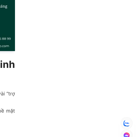
inh
ài “trợ
bề mặt