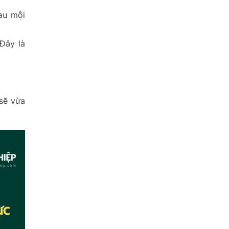
sau mỗi
Đây là
sẽ vừa