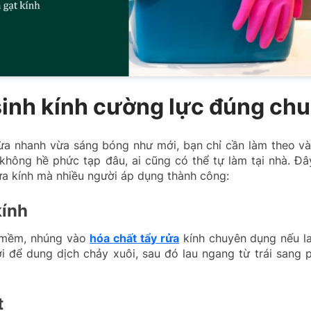
inh kính cường lực đúng ch
ừa nhanh vừa sáng bóng như mới, bạn chỉ cần làm theo và
 không hề phức tạp đâu, ai cũng có thể tự làm tại nhà. Đ
ửa kính mà nhiều người áp dụng thành công:
kính
i mềm, nhúng vào
hóa chất tẩy rửa
kính chuyên dụng nếu la
ới để dung dịch chảy xuôi, sau đó lau ngang từ trái sang 
t