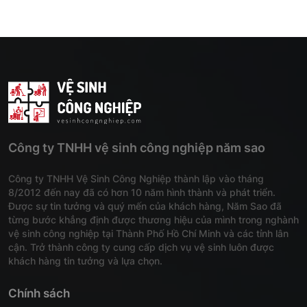
Công ty TNHH vệ sinh công nghiệp năm sao
Công ty TNHH Vệ Sinh Công Nghiệp thành lập vào tháng
8/2012 đến nay đã có hơn 10 năm hình thành và phát triển.
Được sự tin tưởng và quý mến của khách hàng, Năm Sao đã
từng bước khẳng định được thương hiệu của mình trong nghành
vệ sinh công nghiệp tại Thành Phố Hồ Chí Minh và các tỉnh lân
cận. Trở thành công ty cung cấp dịch vụ vệ sinh luôn được
khách hàng tin tưởng và lựa chọn.
Chính sách