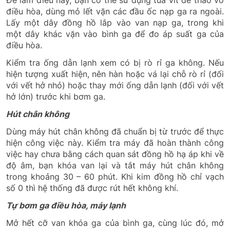
điều hòa, dùng mỏ lết vặn các đầu ốc nạp ga ra ngoài.
Lấy một dây đồng hồ lắp vào van nạp ga, trong khi
một dây khác vặn vào bình ga để đo áp suất ga của
điều hòa.
Kiểm tra ống dẫn lạnh xem có bị rò rỉ ga không. Nếu
hiện tượng xuất hiện, nên hàn hoặc vá lại chỗ rò rỉ (đối
với vết hở nhỏ) hoặc thay mới ống dẫn lạnh (đối với vết
hở lớn) trước khi bơm ga.
Hút chân không
Dùng máy hút chân không đã chuẩn bị từ trước để thực
hiện công việc này. Kiểm tra máy đã hoàn thành công
việc hay chưa bằng cách quan sát đồng hồ hạ áp khi về
độ âm, bạn khóa van lại và tắt máy hút chân không
trong khoảng 30 – 60 phút. Khi kim đồng hồ chỉ vạch
số 0 thì hệ thống đã được rút hết không khí.
Tự bơm ga điều hòa, máy lạnh
Mở hết cỡ van khóa ga của bình ga, cùng lúc đó, mở