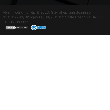
Vệ sinh công nghiệp © 2026. Giấy phép kinh doanh số
0311917790/GP ngày 08/08/2012 bởi Sở Kế Hoạch và Đầu Tư
TP. Hồ Chí Minh.