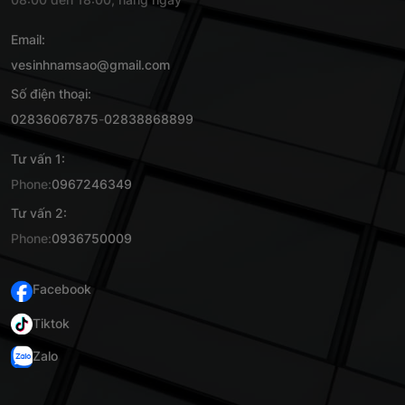
Email:
vesinhnamsao@gmail.com
Số điện thoại:
02836067875
-
02838868899
Tư vấn 1:
Phone:
0967246349
Tư vấn 2:
Phone:
0936750009
Facebook
Tiktok
Zalo