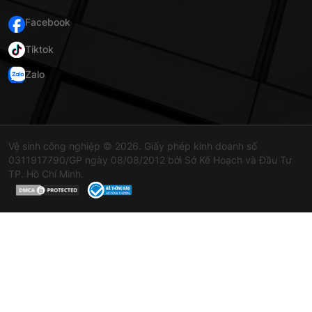
Facebook
Tiktok
Zalo
Vệ sinh công nghiệp © 2026. Giấy phép kinh doanh số
0311917790/GP ngày 08/08/2012 bởi Sở Kế Hoạch và Đầu Tư
TP. Hồ Chí Minh.