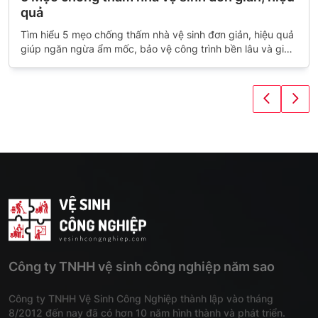
quả
Tìm hiểu 5 mẹo chống thấm nhà vệ sinh đơn giản, hiệu quả
giúp ngăn ngừa ẩm mốc, bảo vệ công trình bền lâu và giữ
không gian luôn sạch sẽ, khô ráo.
Công ty TNHH vệ sinh công nghiệp năm sao
Công ty TNHH Vệ Sinh Công Nghiệp thành lập vào tháng
8/2012 đến nay đã có hơn 10 năm hình thành và phát triển.